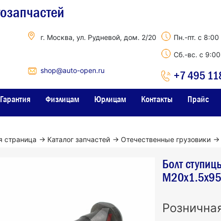
тозапчастей
г. Москва, ул. Рудневой, дом. 2/20
Пн.-пт. с 8:00
Сб.-вс. с 9:0
shop@auto-open.ru
+7 495 11
Гарантия
Физлицам
Юрлицам
Контакты
Прайс
я страница
→
Каталог запчастей
→
Отечественные грузовики
→
Болт ступиц
М20х1.5х95
Рознична