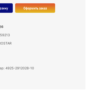
рзину
Оформить заказ
26
159213
ROSTAR
ер: 4925-2912028-10