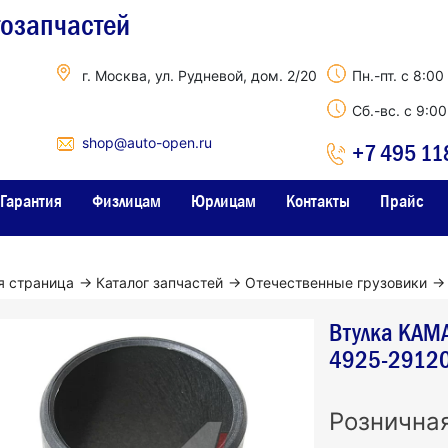
тозапчастей
г. Москва, ул. Рудневой, дом. 2/20
Пн.-пт. с 8:00
Сб.-вс. с 9:0
shop@auto-open.ru
+7 495 11
Гарантия
Физлицам
Юрлицам
Контакты
Прайс
я страница
→
Каталог запчастей
→
Отечественные грузовики
→
Втулка КАМ
4925-2912
Рознична