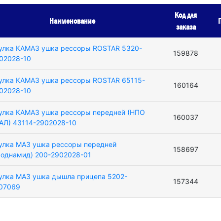
Код для
Наименование
заказа
улка КАМАЗ ушка рессоры ROSTAR 5320-
159878
02028-10
улка КАМАЗ ушка рессоры ROSTAR 65115-
160164
02028-10
улка КАМАЗ ушка рессоры передней (НПО
160037
АЛ) 43114-2902028-10
улка МАЗ ушка рессоры передней
158697
роднамид) 200-2902028-01
улка МАЗ ушка дышла прицепа 5202-
157344
07069