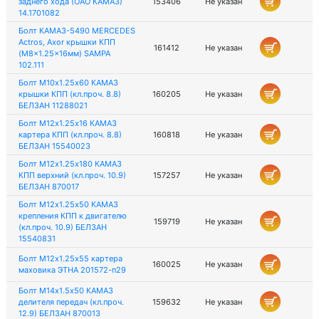
заднего хода (ОАО КАМАЗ)
153406
Не указан
14.1701082
Болт КАМАЗ-5490 MERCEDES
Actros, Axor крышки КПП
161412
Не указан
(M8x1.25x16мм) SAMPA
102.111
Болт М10х1.25х60 КАМАЗ
крышки КПП (кл.проч. 8.8)
160205
Не указан
БЕЛЗАН 11288021
Болт М12х1.25х16 КАМАЗ
картера КПП (кл.проч. 8.8)
160818
Не указан
БЕЛЗАН 15540023
Болт М12х1.25х180 КАМАЗ
КПП верхний (кл.проч. 10.9)
157257
Не указан
БЕЛЗАН 870017
Болт М12х1.25х50 КАМАЗ
крепления КПП к двигателю
159719
Не указан
(кл.проч. 10.9) БЕЛЗАН
15540831
Болт М12х1.25х55 картера
160025
Не указан
маховика ЭТНА 201572-п29
Болт М14х1.5х50 КАМАЗ
делителя передач (кл.проч.
159632
Не указан
12.9) БЕЛЗАН 870013