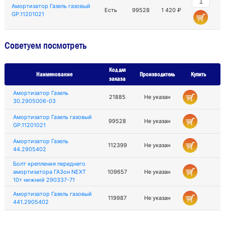
Амортизатор Газель газовый
Есть
99528
1 420 ₽
GP.11201021
Советуем посмотреть
Код для
Наименование
Производитель
Купить
заказа
Амортизатор Газель
21885
Не указан
30.2905006-03
Амортизатор Газель газовый
99528
Не указан
GP.11201021
Амортизатор Газель
112399
Не указан
44.2905402
Болт крепления переднего
амортизатора ГАЗон NEXT
109657
Не указан
10т нижний 290337-71
Амортизатор Газель газовый
119987
Не указан
441.2905402