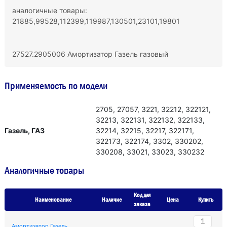
аналогичные товары:
21885,99528,112399,119987,130501,23101,19801
27527.2905006 Амортизатор Газель газовый
Применяемость по модели
2705, 27057, 3221, 32212, 322121,
32213, 322131, 322132, 322133,
Газель, ГАЗ
32214, 32215, 32217, 322171,
322173, 322174, 3302, 330202,
330208, 33021, 33023, 330232
Аналогичные товары
Код для
Наименование
Наличие
Цена
Купить
заказа
Амортизатор Газель