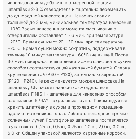
использованием добавить к отмеренной порции
шпатлёвки 2-3 % отвердителя и тщательно перемешать
до однородной консистенции. Наносить слоями
толщиной до 3 мм, минимальная температура нанесения
+10°С.Время нанесения от момента смешивания с
отвердителем составляет 4 - 6 мин. при температуре
+20°С. Время сушки от 20 - 30 мин. при температуре
+20°С. Время сушки можно сократить, поддерживая в
течение 10 минут температуру +60°С (не выше!!!)После
30 мин. поверхность шпатлёвки можно шлифовать сухим
способом соответствующей наждачной бумагой. Сперва
крупнозернистой (Р80 - Р120), затем мелкозернистой
(Р120 - Р240).Не рекомендуется мокрая шлифовка.На
шпатлёвку UNI может наноситься:- отделочная
шпатлёвка FINISH,- шпатлёвка для нанесения способом
распыления SPRAY,- акриловые грунты.Рекомендуется
хранить шпатлёвку в сухом и прохладном помещении,
вдали от источников тепла. Избегать попадания прямых
солнечных лучей.Полиэфирная шпатлёвка поставляется
в упаковках: 0,25 кг, 0,5 кг, 0,75 кг, 1,0 кг, 2,0 кг, 3,0 кг,
6,0 кг. Общей упаковкой являются картонные коробки,