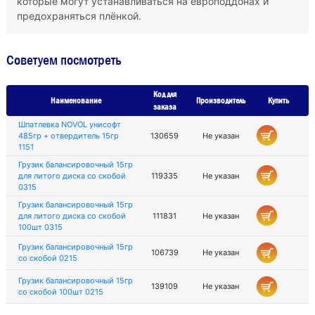
которые могут устанавливаться на европоддонах и
предохраняться плёнкой.
Советуем посмотреть
Код для
Наименование
Производитель
Купить
заказа
Шпатлевка NOVOL унисофт
485гр + отвердитель 15гр
130659
Не указан
1151
Грузик балансировочный 15гр
для литого диска со скобой
119335
Не указан
0315
Грузик балансировочный 15гр
для литого диска со скобой
111831
Не указан
100шт 0315
Грузик балансировочный 15гр
106739
Не указан
со скобой 0215
Грузик балансировочный 15гр
139109
Не указан
со скобой 100шт 0215