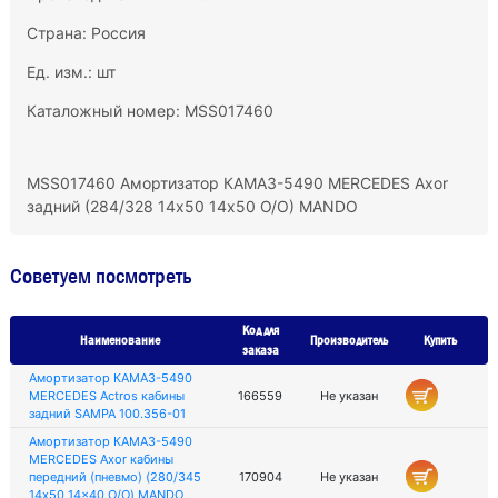
Страна: Россия
Ед. изм.: шт
Каталожный номер: MSS017460
MSS017460 Амортизатор КАМАЗ-5490 MERCEDES Aхor
задний (284/328 14х50 14х50 О/О) MANDO
Советуем посмотреть
Код для
Наименование
Производитель
Купить
заказа
Амортизатор КАМАЗ-5490
MERCEDES Actros кабины
166559
Не указан
задний SAMPA 100.356-01
Амортизатор КАМАЗ-5490
MERCEDES Axor кабины
передний (пневмо) (280/345
170904
Не указан
14x50 14x40 O/O) MANDO