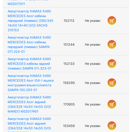
MSS017011
Амортизатор КАМАЗ-5490
MERCEDES Axor кабины
передний (пневмо) (280/345
152113
Не указан
14x50 14x40 O/O) SACHS
315153
Амортизатор КАМАЗ-5490
MERCEDES Axor кабины
151244
Не указан
передний (пневмо) SAMPA
011.324-01
Амортизатор КАМАЗ-5490
MERCEDES кабины задний
152133
Не указан
(пневмо) SAMPA 011.323-01
Амортизатор КАМАЗ-5490
MERCEDES Axor (04-) ящика
156290
Не указан
инструментального/капота
SAMPA 100.293-01
Амортизатор КАМАЗ-5490
MERCEDES Aхor задний
170905
Не указан
(284/328 14х50 14х50 О/О)
MANDO MSS017461
Амортизатор КАМАЗ-5490
MERCEDES Aхor задний
153456
Не указан
(284/328 14х50 14х50 О/О)