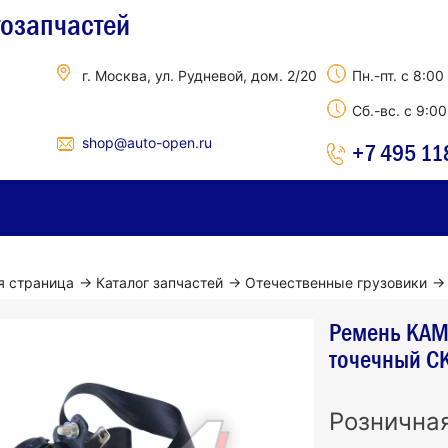
тозапчастей
г. Москва, ул. Рудневой, дом. 2/20
Пн.-пт. с 8:00
Сб.-вс. с 9:0
shop@auto-open.ru
+7 495 11
я страница
→
Каталог запчастей
→
Отечественные грузовики
→
Ремень КАМА
точечный 
Рознична