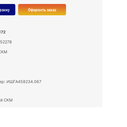
рзину
Оформить заказ
172
152278
СКМ
ер: ИШГА458234.067
ый СКМ