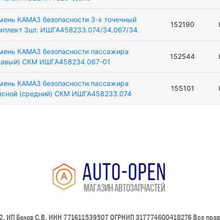
мень КАМАЗ безопасности 3-х точечный
152190
мплект 3шт. ИШГА458233.074/34.067/34.
мень КАМАЗ безопасности пассажира
152544
равый) СКМ ИШГА458234.067-01
мень КАМАЗ безопасности пассажира
155101
ясной (средний) СКМ ИШГА458233.074
, ИП Белов С.В. ИНН 771611539507 ОГРНИП 317774600418276 Все пра