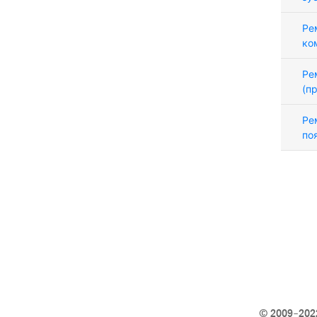
Ре
ко
Ре
(п
Ре
по
© 2009–2022