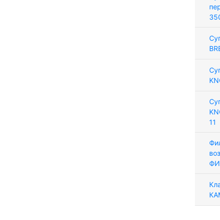
пе
35
Су
BR
Су
KN
Су
KN
11
Фи
во
ФИ
Кл
КА