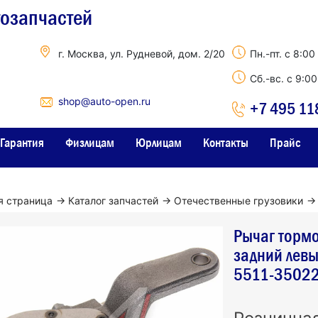
тозапчастей
г. Москва, ул. Рудневой, дом. 2/20
Пн.-пт. с 8:00
Сб.-вс. с 9:0
shop@auto-open.ru
+7 495 11
Гарантия
Физлицам
Юрлицам
Контакты
Прайс
я страница
→
Каталог запчастей
→
Отечественные грузовики
→
Рычаг торм
задний лев
5511-3502