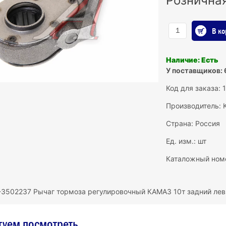
Рознична
В ко
Наличие: Есть
У поставщиков: 
Код для заказа: 
Производитель:
Страна: Россия
Ед. изм.: шт
Каталожный ном
-3502237 Рычаг тормоза регулировочный КАМАЗ 10т задний л
туем посмотреть