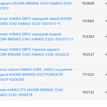
реднего KNORR-BREMSE (ОАО КАМАЗ) 6520-
163868
01012
ппорт КАМАЗ-ЕВРО передний левый KNORR-
151660
EMSE (ОАО КАМАЗ) 5320-3501013-11
ппорт КАМАЗ-ЕВРО передний правый
153282
ORR-BREMSE (ОАО КАМАЗ) 5320-3501012-11
ппорт КАМАЗ-ЕВРО тормоза заднего
ORR-BREMSE (ОАО КАМАЗ) 5320-3502012-
163521
льтр-патрон КАМАЗ-5490, 54901 осушителя
здуха KNORR-BREMSE КОСТРОМСКОЙ
171323
ЛЬТР K204205
апан КАМАЗ ПГУ KNORR-BREMSE (ОАО
160722
МАЗ) 5320-1609578