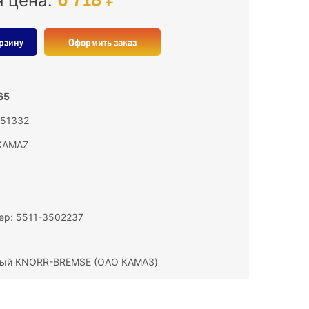
я цена:
рзину
Оформить заказ
65
151332
KAMAZ
ер: 5511-3502237
евый KNORR-BREMSE (ОАО КАМАЗ)