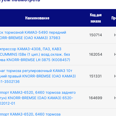
Код для
Наименование
Пр
заказа
ск тормозной КАМАЗ-5490 передний
150714
ORR-BREMSE (ОАО КАМАЗ) 37983
мпрессор КАМАЗ-4308, ПАЗ, КАВЗ
CUMMINS ISBe (1 цил.) возд.охлаж. без
162054
ива KNORR-BREMSE LK-3875 (K008457)
чаг тормоза регулировочный КАМАЗ 10т
дний правый KNORR-BREMSE (ОАО КАМАЗ)
151331
11-3502136
ппорт КАМАЗ-6520, 6460 тормоза заднего
угун) KNORR-BREMSE (ОАО КАМАЗ) 6520-
164699
02012-01
ппорт КАМАЗ-6520, 6460 тормоза