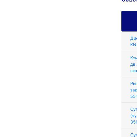
Ди
KN
Ко
дв.
шк
Ры
за
55
Су
(ч
35
Су