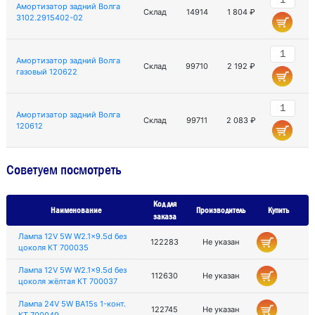
Амортизатор задний Волга
Склад
14914
1 804 ₽
3102.2915402-02
Амортизатор задний Волга
Склад
99710
2 192 ₽
газовый 120622
Амортизатор задний Волга
Склад
99711
2 083 ₽
120612
Советуем посмотреть
Код для
Наименование
Производитель
Купить
заказа
Лампа 12V 5W W2.1x9.5d без
122283
Не указан
цоколя КТ 700035
Лампа 12V 5W W2.1x9.5d без
112630
Не указан
цоколя жёлтая КТ 700037
Лампа 24V 5W BA15s 1-конт.
122745
Не указан