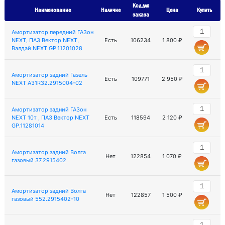
Код для
Наименование
Наличие
Цена
Купить
заказа
Амортизатор передний ГАЗон
NEXT, ПАЗ Вектор NEXT,
Есть
106234
1 800 ₽
Валдай NEXT GP.11201028
Амортизатор задний Газель
Есть
109771
2 950 ₽
NEXT A31R32.2915004-02
Амортизатор задний ГАЗон
NEXT 10т , ПАЗ Вектор NEXT
Есть
118594
2 120 ₽
GP.11281014
Амортизатор задний Волга
Нет
122854
1 070 ₽
газовый 37.2915402
Амортизатор задний Волга
Нет
122857
1 500 ₽
газовый 552.2915402-10