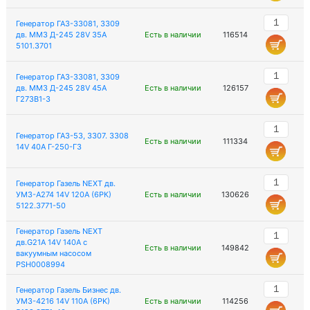
Генератор ГАЗ-33081, 3309
дв. ММЗ Д-245 28V 35A
Есть в наличии
116514
5101.3701
Генератор ГАЗ-33081, 3309
дв. ММЗ Д-245 28V 45A
Есть в наличии
126157
Г273В1-3
Генератор ГАЗ-53, 3307. 3308
Есть в наличии
111334
14V 40А Г-250-Г3
Генератор Газель NEXT дв.
УМЗ-А274 14V 120А (6РК)
Есть в наличии
130626
5122.3771-50
Генератор Газель NEXT
дв.G21A 14V 140A с
Есть в наличии
149842
вакуумным насосом
PSH0008994
Генератор Газель Бизнес дв.
УМЗ-4216 14V 110А (6PK)
Есть в наличии
114256