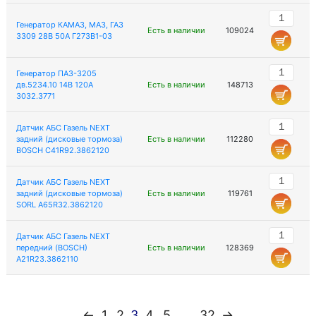
Генератор КАМАЗ, МАЗ, ГАЗ
Есть в наличии
109024
3309 28В 50А Г273В1-03
Генератор ПАЗ-3205
дв.5234.10 14В 120А
Есть в наличии
148713
3032.3771
Датчик АБС Газель NEXT
задний (дисковые тормоза)
Есть в наличии
112280
BOSCH C41R92.3862120
Датчик АБС Газель NEXT
задний (дисковые тормоза)
Есть в наличии
119761
SORL A65R32.3862120
Датчик АБС Газель NEXT
передний (BOSCH)
Есть в наличии
128369
А21R23.3862110
←
1
2
3
4
5
...
32
→