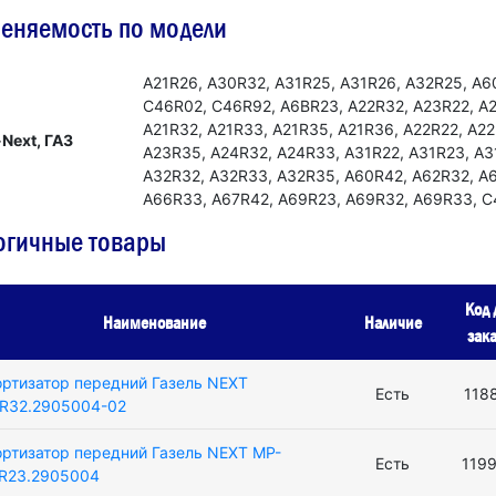
еняемость по модели
А21R26, А30R32, А31R25, А31R26, А32R25, А6
С46R02, С46R92, А6ВR23, А22R32, А23R22, А2
А21R32, А21R33, А21R35, А21R36, А22R22, А2
-Next, ГАЗ
А23R35, А24R32, А24R33, А31R22, А31R23, А3
А32R32, А32R33, А32R35, А60R42, А62R32, А
А66R33, А67R42, А69R23, А69R32, А69R33, С
огичные товары
Код 
Наименование
Наличие
зак
ртизатор передний Газель NEXT
Есть
118
R32.2905004-02
ртизатор передний Газель NEXT MP-
Есть
119
R23.2905004