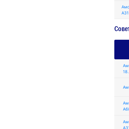
Амо
A31
Сове
Ам
18
Ам
Ам
A6
Ам
A3