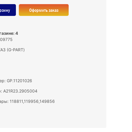
рзину
Оформить заказ
газине: 4
109775
ГАЗ (G-PART)
р: GP.11201026
р: A21R23.2905004
ары: 118811,119956,149856