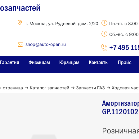
тозапчастей
г. Москва, ул. Рудневой, дом. 2/20
Пн.-пт. с 8:00
Сб.-вс. с 9:0
shop@auto-open.ru
+7 495 11
Гарантия
Физлицам
Юрлицам
Контакты
Прайс
я страница
→
Каталог запчастей
→
Запчасти ГАЗ
→
Ходовая час
Амортизатор
GP.1120102
Рознична