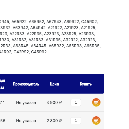
0R45, А65R22, А65R52, А67R43, А69R22, С45R02,
3R32, А63R42, А64R42, А21R22, А21R23, А21R25,
2R23, А22R33, А22R35, А23R23, А23R25, А23R33,
1R30, А31R32, А31R33, А31R35, А32R22, А32R23,
62R33, А63R45, А64R45, А65R32, А65R33, А65R35,
41R92, С42R92, С45R92
для
Производитель
Цена
Купить
аза
811
Не указан
3 900 ₽
956
Не указан
2 800 ₽