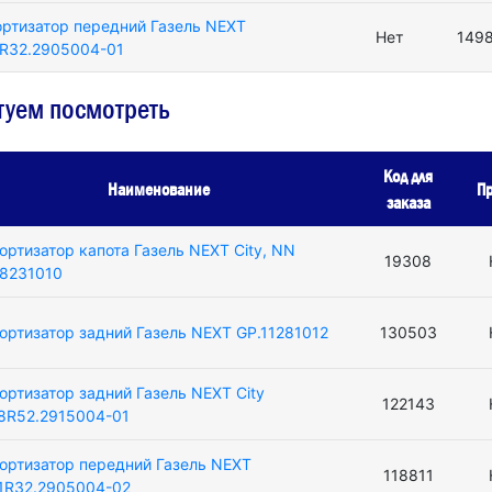
ртизатор передний Газель NEXT
Нет
149
R32.2905004-01
туем посмотреть
Код для
Наименование
Пр
заказа
ортизатор капота Газель NEXT City, NN
19308
.8231010
ортизатор задний Газель NEXT GP.11281012
130503
ортизатор задний Газель NEXT City
122143
8R52.2915004-01
ортизатор передний Газель NEXT
118811
1R32.2905004-02