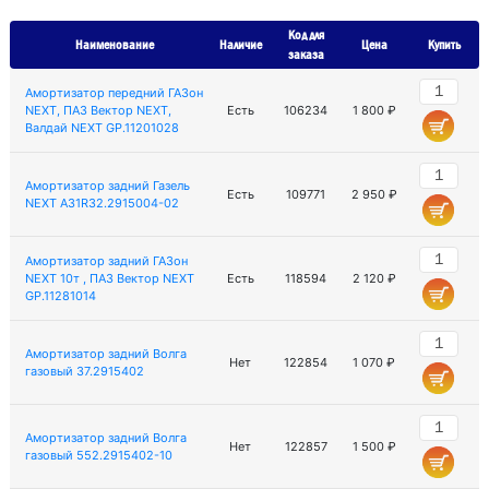
Код для
Наименование
Наличие
Цена
Купить
заказа
Амортизатор передний ГАЗон
NEXT, ПАЗ Вектор NEXT,
Есть
106234
1 800 ₽
Валдай NEXT GP.11201028
Амортизатор задний Газель
Есть
109771
2 950 ₽
NEXT A31R32.2915004-02
Амортизатор задний ГАЗон
NEXT 10т , ПАЗ Вектор NEXT
Есть
118594
2 120 ₽
GP.11281014
Амортизатор задний Волга
Нет
122854
1 070 ₽
газовый 37.2915402
Амортизатор задний Волга
Нет
122857
1 500 ₽
газовый 552.2915402-10