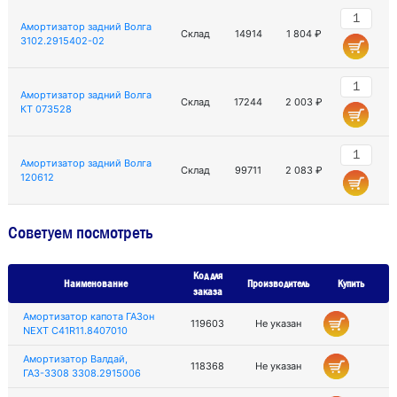
Амортизатор задний Волга
Склад
14914
1 804 ₽
3102.2915402-02
Амортизатор задний Волга
Склад
17244
2 003 ₽
КТ 073528
Амортизатор задний Волга
Склад
99711
2 083 ₽
120612
Советуем посмотреть
Код для
Наименование
Производитель
Купить
заказа
Амортизатор капота ГАЗон
119603
Не указан
NEXT C41R11.8407010
Амортизатор Валдай,
118368
Не указан
ГАЗ-3308 3308.2915006