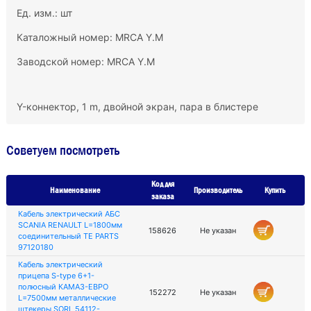
Ед. изм.: шт
Каталожный номер: MRCA Y.M
Заводской номер: MRCA Y.M
Y-коннектор, 1 m, двойной экран, пара в блистере
Советуем посмотреть
Код для
Наименование
Производитель
Купить
заказа
Кабель электрический АБС
SCANIA RENAULT L=1800мм
158626
Не указан
соединительный TE PARTS
97120180
Кабель электрический
прицепа S-type 6+1-
полюсный КАМАЗ-ЕВРО
152272
Не указан
L=7500мм металлические
штекеры SORL 54112-