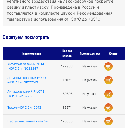
негативного воздействия на лакокрасочное покрытие,
резину и пластмассу. Произведена в России и
поставляется в комплекте штукой. Рекомендованная
температура использования от -30°C до +65°C.
Советуем посмотреть
Код для
Наименование
Производитель
Купить
заказа
Антифриз зеленый NORD
122366
Не указан
-40*С 3кг NG22267
Антифриз красный NORD
101121
Не указан
-40*С 3кг NR22243
Антифриз синий PILOTS
139308
Не указан
-40*С 3кг 3226
Тосол -40*С 3кг 5013
95571
Не указан
Паста шиномонтажная 3кг
120558
Не указан