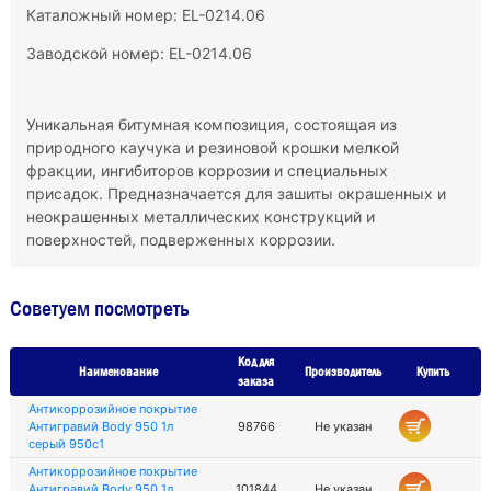
Каталожный номер: EL-0214.06
Заводской номер: EL-0214.06
Уникальная битумная композиция, состоящая из
природного каучука и резиновой крошки мелкой
фракции, ингибиторов коррозии и специальных
присадок. Предназначается для зашиты окрашенных и
неокрашенных металлических конструкций и
поверхностей, подверженных коррозии.
Советуем посмотреть
Код для
Наименование
Производитель
Купить
заказа
Антикоррозийное покрытие
Антигравий Body 950 1л
98766
Не указан
серый 950с1
Антикоррозийное покрытие
Антигравий Body 950 1л
101844
Не указан