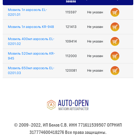
заказа
Мовиль 1л аэрозоль EL-
115597
Не указан
0201.01
Мовиль 1л аэрозоль KR-948
121413
Не указан
Мовиль 400мл аэрозоль EL-
109414
Не указан
0201.02
Мовиль 520мл аэрозоль KR-
112000
Не указан
945
Мовиль 650мл аэрозоль EL-
120081
Не указан
0201.03
© 2009–2022, ИП Белов С.В. ИНН 771611539507 ОГРНИП
317774600418276 Все права защищены.