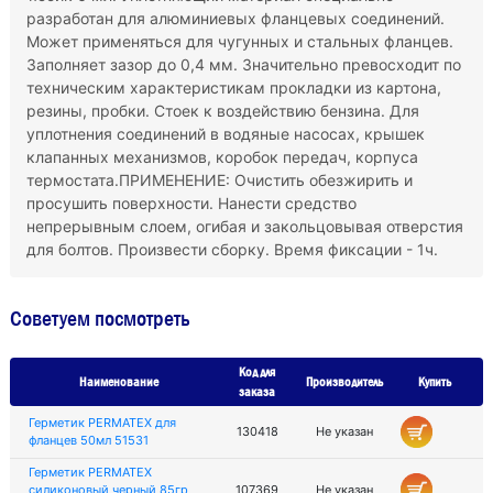
разработан для алюминиевых фланцевых соединений.
Может применяться для чугунных и стальных фланцев.
Заполняет зазор до 0,4 мм. Значительно превосходит по
техническим характеристикам прокладки из картона,
резины, пробки. Стоек к воздействию бензина. Для
уплотнения соединений в водяные насосах, крышек
клапанных механизмов, коробок передач, корпуса
термостата.ПРИМЕНЕНИЕ: Очистить обезжирить и
просушить поверхности. Нанести средство
непрерывным слоем, огибая и закольцовывая отверстия
для болтов. Произвести сборку. Время фиксации - 1ч.
Советуем посмотреть
Код для
Наименование
Производитель
Купить
заказа
Герметик PERMATEX для
130418
Не указан
фланцев 50мл 51531
Герметик PERMATEX
силиконовый черный 85гр
107369
Не указан