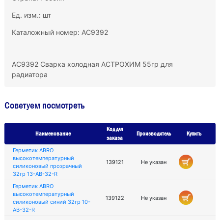
Ед. изм.: шт
Каталожный номер: AC9392
AC9392 Сварка холодная АСТРОХИМ 55гр для
радиатора
Советуем посмотреть
Код для
Наименование
Производитель
Купить
заказа
Герметик ABRO
высокотемпературный
139121
Не указан
силиконовый прозрачный
32гр 13-АВ-32-R
Герметик ABRO
высокотемпературный
139122
Не указан
силиконовый синий 32гр 10-
AB-32-R