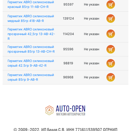
Герметик ABRO силиконовый
95597
Не указан
красный 85гр 11-AB-CH-R
Герметик ABRO силиконовый
139124
Не указан
медный 85гр 418-AB-R
Герметик ABRO силиконовый
прозрачный 42,5гр 13-AB-42-
114204
Не указан
R
Герметик ABRO силиконовый
95596
Не указан
прозрачный 85гр 13-AB-CH-R
Герметик ABRO силиконовый
98819
Не указан
серый 42.5гр 9-AB-42-R
Герметик ABRO силиконовый
96968
Не указан
серый 85гр 9-AB-R
© 2009–2022, ИП Белов С.В. ИНН 771611539507 ОГРНИП