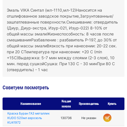
Эмаль VIKA Синтал (мл-1110,мл-12)Наносится на
отшлифованное заводское покрытие,Загрунтованные/
зашпатлеванные поверхности.Смешивание: отвердитель
(Диур, Диур-экстра, Изур-021, Изур-022) 8-10% от
общей массы эмалиЖизнеспособность: 8 часов после
смешиванияРазбавление : разбавитель Р-197, до 30% от
общей массы эмалиВязкость при нанесении: 20-22 сек.
при 20 СТемпература при нанесении: +20 С (min
+15C)Выдержка: 5-7 мин между слоями (2-3 слоя), 10
мин. перед сушкойСушка: При 130 С - 30 минПри 80 С
(отвердитель) - 1 час
Советуем посмотреть
Код для
Наименование
Производитель
Купить
заказа
Краска Буран ГАЗ металлик
KUDO 520мл аэрозоль
130736
Не указан
KU41972