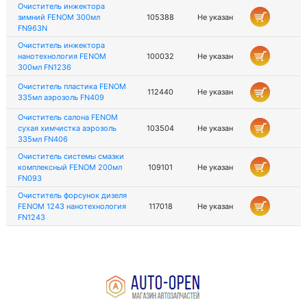
Очиститель инжектора
зимний FENOM 300мл
105388
Не указан
FN963N
Очиститель инжектора
нанотехнология FENOM
100032
Не указан
300мл FN1236
Очиститель пластика FENOM
112440
Не указан
335мл аэрозоль FN409
Очиститель салона FENOM
сухая химчистка аэрозоль
103504
Не указан
335мл FN406
Очиститель системы смазки
комплексный FENOM 200мл
109101
Не указан
FN093
Очиститель форсунок дизеля
FENOM 1243 нанотехнология
117018
Не указан
FN1243