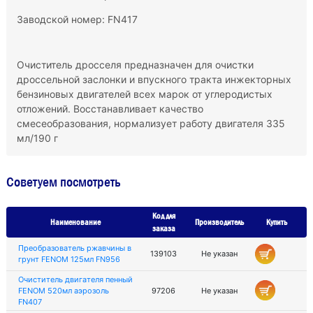
Заводской номер: FN417
Очиститель дросселя предназначен для очистки
дроссельной заслонки и впускного тракта инжекторных
бензиновых двигателей всех марок от углеродистых
отложений. Восстанавливает качество
смесеобразования, нормализует работу двигателя 335
мл/190 г
Советуем посмотреть
Код для
Наименование
Производитель
Купить
заказа
Преобразователь ржавчины в
139103
Не указан
грунт FENOM 125мл FN956
Очиститель двигателя пенный
FENOM 520мл аэрозоль
97206
Не указан
FN407