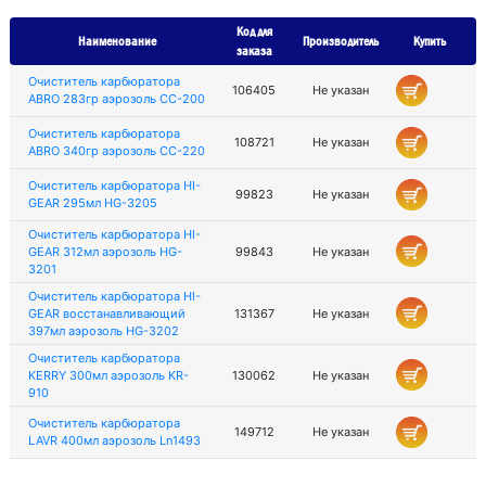
Код для
Наименование
Производитель
Купить
заказа
Очиститель карбюратора
106405
Не указан
ABRO 283гр аэрозоль СС-200
Очиститель карбюратора
108721
Не указан
ABRO 340гр аэрозоль СС-220
Очиститель карбюратора HI-
99823
Не указан
GEAR 295мл HG-3205
Очиститель карбюратора HI-
GEAR 312мл аэрозоль HG-
99843
Не указан
3201
Очиститель карбюратора HI-
GEAR восстанавливающий
131367
Не указан
397мл аэрозоль HG-3202
Очиститель карбюратора
KERRY 300мл аэрозоль KR-
130062
Не указан
910
Очиститель карбюратора
149712
Не указан
LAVR 400мл аэрозоль Ln1493