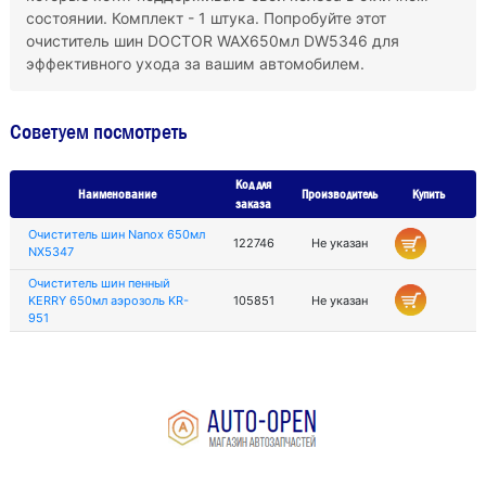
состоянии. Комплект - 1 штука. Попробуйте этот
очиститель шин DOCTOR WAX650мл DW5346 для
эффективного ухода за вашим автомобилем.
Советуем посмотреть
Код для
Наименование
Производитель
Купить
заказа
Очиститель шин Nanox 650мл
122746
Не указан
NX5347
Очиститель шин пенный
KERRY 650мл аэрозоль KR-
105851
Не указан
951