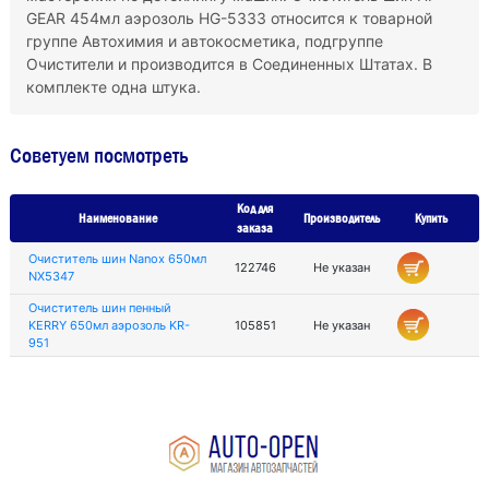
GEAR 454мл аэрозоль HG-5333 относится к товарной
группе Автохимия и автокосметика, подгруппе
Очистители и производится в Соединенных Штатах. В
комплекте одна штука.
Советуем посмотреть
Код для
Наименование
Производитель
Купить
заказа
Очиститель шин Nanox 650мл
122746
Не указан
NX5347
Очиститель шин пенный
KERRY 650мл аэрозоль KR-
105851
Не указан
951