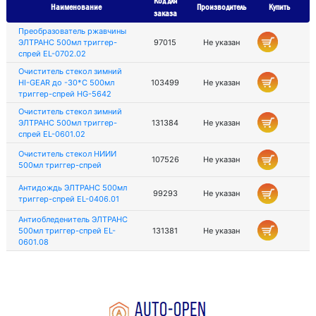
Код для
Наименование
Производитель
Купить
заказа
Преобразователь ржавчины
ЭЛТРАНС 500мл триггер-
97015
Не указан
спрей EL-0702.02
Очиститель стекол зимний
HI-GEAR до -30*С 500мл
103499
Не указан
триггер-спрей HG-5642
Очиститель стекол зимний
ЭЛТРАНС 500мл триггер-
131384
Не указан
спрей EL-0601.02
Очиститель стекол НИИИ
107526
Не указан
500мл триггер-спрей
Антидождь ЭЛТРАНС 500мл
99293
Не указан
триггер-спрей EL-0406.01
Антиобледенитель ЭЛТРАНС
500мл триггер-спрей EL-
131381
Не указан
0601.08