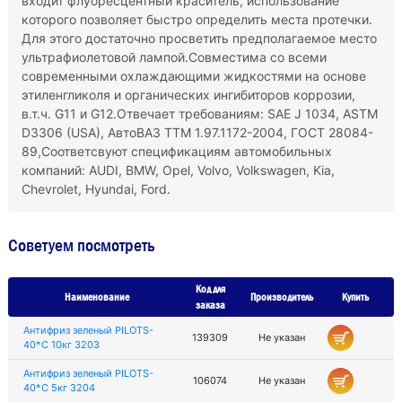
входит флуоресцентный краситель, использование
которого позволяет быстро определить места протечки.
Для этого достаточно просветить предполагаемое место
ультрафиолетовой лампой.Совместима со всеми
современными охлаждающими жидкостями на основе
этиленгликоля и органических ингибиторов коррозии,
в.т.ч. G11 и G12.Отвечает требованиям: SAE J 1034, ASTM
D3306 (USA), АвтоВАЗ ТТМ 1.97.1172-2004, ГОСТ 28084-
89,Соответсвуют спецификациям автомобильных
компаний: AUDI, BMW, Opel, Volvo, Volkswagen, Kia,
Chevrolet, Hyundai, Ford.
Советуем посмотреть
Код для
Наименование
Производитель
Купить
заказа
Антифриз зеленый PILOTS-
139309
Не указан
40*С 10кг 3203
Антифриз зеленый PILOTS-
106074
Не указан
40*С 5кг 3204