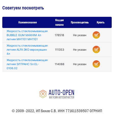
Советуем посмотреть
Код для
Наименование
Производитель
Купить
заказа
Жидкость стеклоомывающая
BUBBLE GUM MAXHIM 4л
178518
Не указан
летняя MH1101 MH1101
Жидкость стеклоомывающая
летняя ALFA ЭКО еврокувшин
111353
Не указан
4л
Жидкость стеклоомывающая
летняя ЭЛТРАНС 5л EL-
114088
Не указан
0106.02
© 2009–2022, ИП Белов С.В. ИНН 771611539507 ОГРНИП