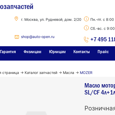
тозапчастей
г. Москва, ул. Рудневой, дом. 2/20
Пн.-пт. с 8:00
Сб.-вс. с 9:0
shop@auto-open.ru
+7 495 11
Гарантия
Физлицам
Юрлицам
Контакты
Прайс
я страница
→
Каталог запчастей
→
Масла
→
MOZER
Масло мото
SL/CF 4л+1
Рознична