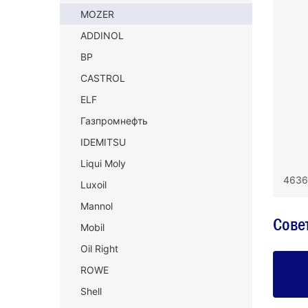
MOZER
ADDINOL
BP
CASTROL
ELF
Газпромнефть
IDEMITSU
Liqui Moly
4636
Luxoil
Mannol
Сове
Mobil
Oil Right
ROWE
Shell