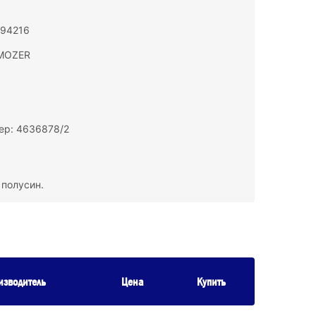
194216
MOZER
ер: 4636878/2
 полусин.
изводитель
Цена
Купить