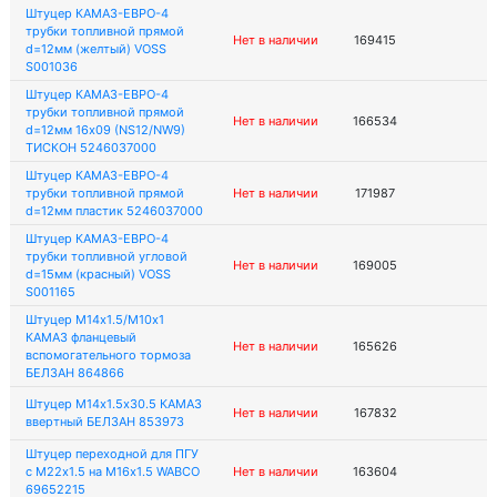
Штуцер КАМАЗ-ЕВРО-4
трубки топливной прямой
Нет в наличии
169415
d=12мм (желтый) VOSS
S001036
Штуцер КАМАЗ-ЕВРО-4
трубки топливной прямой
Нет в наличии
166534
d=12мм 16х09 (NS12/NW9)
ТИСКОН 5246037000
Штуцер КАМАЗ-ЕВРО-4
трубки топливной прямой
Нет в наличии
171987
d=12мм пластик 5246037000
Штуцер КАМАЗ-ЕВРО-4
трубки топливной угловой
Нет в наличии
169005
d=15мм (красный) VOSS
S001165
Штуцер М14х1.5/М10х1
КАМАЗ фланцевый
Нет в наличии
165626
вспомогательного тормоза
БЕЛЗАН 864866
Штуцер М14х1.5х30.5 КАМАЗ
Нет в наличии
167832
ввертный БЕЛЗАН 853973
Штуцер переходной для ПГУ
с М22х1.5 на М16х1.5 WABCO
Нет в наличии
163604
69652215