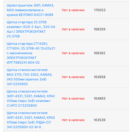
Шумоглушитель ЗИЛ, КАМАЗ,
МАЗ пневмоклапанов и
Нет в наличии
170053
кранов БЕЛОМО 64221-8089
Щетка стартера 25.3708
комплект (520-2 4шт., 520-04
Нет в наличии
168359
4шт.) ЭЛЕКТРОКОНТАКТ
25.3708
Щетка стартера СТ142Б1,
СТ142Н, 25.3708-40 12х20х21
с наконечником
Нет в наличии
168362
ЭЛЕКТРОКОНТАКТ
ИЛГТ685241.904-02
Щетка стеклоочистителя
ВАЗ-2110, ГАЗ-3302, КАМАЗ,
Нет в наличии
163958
УАЗ 500мм (крючок 3х8)
341.5205900
Щетка стеклоочистителя
ЗИЛ-4331, 5301, КАМАЗ, КРАЗ
Нет в наличии
164893
410мм (перо 3х8) комплект
СтАТО 27.5205800
Щетка стеклоочистителя
ЗИЛ-4331, 5301, КАМАЗ, КРАЗ
Нет в наличии
163539
410мм (перо 3х8) ЛЭДА-СЛ
341.5205900-02-М-К