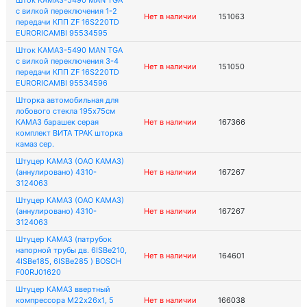
Шток КАМАЗ-5490 MAN TGA
с вилкой переключения 1-2
Нет в наличии
151063
передачи КПП ZF 16S220TD
EURORICAMBI 95534595
Шток КАМАЗ-5490 MAN TGA
с вилкой переключения 3-4
Нет в наличии
151050
передачи КПП ZF 16S220TD
EURORICAMBI 95534596
Шторка автомобильная для
лобового стекла 195х75см
КАМАЗ барашек серая
Нет в наличии
167366
комплект ВИТА ТРАК шторка
камаз сер.
Штуцер КАМАЗ (ОАО КАМАЗ)
(аннулировано) 4310-
Нет в наличии
167267
3124063
Штуцер КАМАЗ (ОАО КАМАЗ)
(аннулировано) 4310-
Нет в наличии
167267
3124063
Штуцер КАМАЗ (патрубок
напорной трубы дв. 6ISBe210,
Нет в наличии
164601
4ISBe185, 6ISBe285 ) BOSCH
F00RJ01620
Штуцер КАМАЗ ввертный
компрессора М22х26х1, 5
Нет в наличии
166038