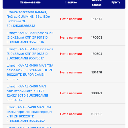
Наименование
Наличие
Купить
заказа
Штанга толкателя КАМАЗ,
ПАЗ дв.CUMMINS ISBe, ISDe
Нет в наличии
164547
L=290мм OE
3941253/5266243
Штифт КАМАЗ MAN разрезной
(3.0х22мм) КПП ZF 9S1310
Нет в наличии
170603
EURORICAMBI 95570616
Штифт КАМАЗ MAN разрезной
(5.0х22мм) КПП ZF 9S1310
Нет в наличии
170604
EURORICAMBI 95570617
Штифт КАМАЗ-5490 MAN TGA
разрезной (6.0х26мм) КПП ZF
Нет в наличии
161476
16S220TD EURORICAMBI
95535255
Штифт КАМАЗ-5490 MAN
вала вторичного КПП ZF
Нет в наличии
160871
12AS2130TD EURORICAMBI
95534842
Шток КАМАЗ-5490 MAN TGA
вилки переключения передач
Нет в наличии
153653
КПП ZF 16S220TD
EURORICAMBI 95535362