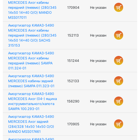
MERCEDES Axor кабины
передний (пневмо) (280/345
170904
Не указан
14x50 14x40 O/O) MANDO
MSS017011
Амортизатор КАМАЗ-5490
MERCEDES Axor кабины
передний (пневмо) (280/345
152113
Не указан
14x50 14x40 O/O) SACHS
315153
Амортизатор КАМАЗ-5490
MERCEDES Axor кабины
151244
Не указан
передний (пневмо) SAMPA
011.324-01
Амортизатор КАМАЗ-5490
MERCEDES кабины задний
152133
Не указан
(пневмо) SAMPA 011.323-01
Амортизатор КАМАЗ-5490
MERCEDES Axor (04-) ящика
156290
Не указан
инструментального/капота
SAMPA 100.293-01
Амортизатор КАМАЗ-5490
MERCEDES Aхor задний
170905
Не указан
(284/328 14х50 14х50 О/О)
MANDO MSS017461
Амортизатор КАМАЗ-5490