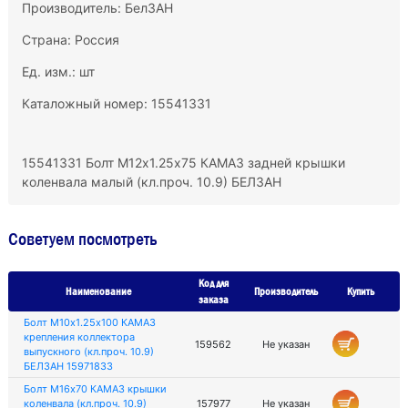
Производитель:
БелЗАН
Страна: Россия
Ед. изм.: шт
Каталожный номер: 15541331
15541331 Болт М12х1.25х75 КАМАЗ задней крышки
коленвала малый (кл.проч. 10.9) БЕЛЗАН
Советуем посмотреть
Код для
Наименование
Производитель
Купить
заказа
Болт М10х1.25х100 КАМАЗ
крепления коллектора
159562
Не указан
выпускного (кл.проч. 10.9)
БЕЛЗАН 15971833
Болт М16х70 КАМАЗ крышки
коленвала (кл.проч. 10.9)
157977
Не указан