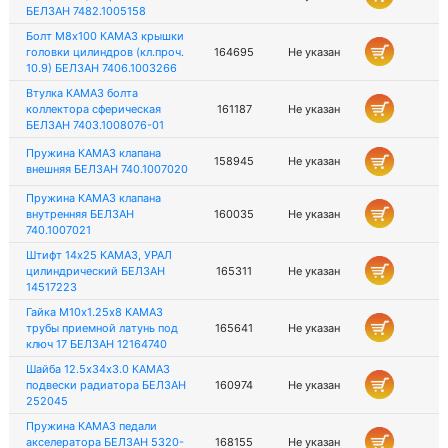
БЕЛЗАН 7482.1005158
Болт М8х100 КАМАЗ крышки
головки цилиндров (кл.проч.
164695
Не указан
10.9) БЕЛЗАН 7406.1003266
Втулка КАМАЗ болта
коллектора сферическая
161187
Не указан
БЕЛЗАН 7403.1008076-01
Пружина КАМАЗ клапана
158945
Не указан
внешняя БЕЛЗАН 740.1007020
Пружина КАМАЗ клапана
внутренняя БЕЛЗАН
160035
Не указан
740.1007021
Штифт 14х25 КАМАЗ, УРАЛ
цилиндрический БЕЛЗАН
165311
Не указан
14517223
Гайка М10х1.25х8 КАМАЗ
трубы приемной латунь под
165641
Не указан
ключ 17 БЕЛЗАН 12164740
Шайба 12.5х34х3.0 КАМАЗ
подвески радиатора БЕЛЗАН
160974
Не указан
252045
Пружина КАМАЗ педали
акселератора БЕЛЗАН 5320-
168155
Не указан