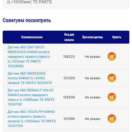
(L=1000мм) TE PARTS
Советуем посмотреть
Код для
Наименование
Производитель
Купить
заказа
Датчик АБС DAF IVECO
MERCEDES КАМАЗ колеса
переднего правого/левого
158220
Не указан
(L=325мм) TE PARTS
10328080
Датчик АБС MERCEDES
Actros КАМАЗ (L=4000)
157293
Не указан
прямой TE PARTS 10329470
Датчик АБС RENAULT VOLVO
КАМАЗ колеса переднего
156209
Не указан
левого (L=4385мм) TE PARTS
10247161
Датчик АБС VOLVO FH КАМАЗ
колеса заднего правого
157090
Не указан
прямой (L=2650мм) TE PARTS
10247154