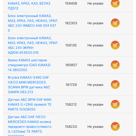
КАМАЗ, КРАЗ, КАЗ, БЕЛАЗ
159408
Не указан
ПД512
Блок электронный КАМАЗ,
МАЗ, КРАЗ, ЛАЗ, НЕФАЗ, УРАЛ
162303
Не указан
АБС 24V WABCO 446 004 637
0
Блок электронный КАМАЗ,
МАЗ, КРАЗ, ЛАЗ, НЕФАЗ, УРАЛ
156135
Не указан
АБС 24V ЭКРАН
АДЮИ.453633.016
Валик КАМАЗ шестерни
спидометра (ОАО КАМАЗ)
160857
Не указан
14.3802052
Втулка КАМАЗ-5490 DAF
IVECO MAN MERCEDES
161729
Не указан
SCANIA BPW датчика АБС
SAMPA 093.213
Датчик АБС BPW DAF MAN
КАМАЗ (L=294) прямой TE
158212
Не указан
PARTS 10329050
Датчик АБС DAF IVECO
MERCEDES КАМАЗ колеса
переднего правого/левого
158220
Не указан
(L=325мм) TE PARTS