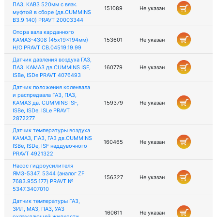
ПАЗ, КАВЗ 520мм с вязк.
151089
Не указан
муфтой в сборе (дв.CUMMINS
B3.9 140) PRAVT 20003344
Опора вала карданного
КАМАЗ-4308 (45x19x194мм)
153601
Не указан
Н/О PRAVT СВ.04519.19.99
Датчик давления воздуха ГАЗ,
ПАЗ, КАМАЗ дв.CUMMINS ISF,
160779
Не указан
ISBe, ISDe PRAVT 4076493
Датчик положения коленвала
и распредвала ГАЗ, ПАЗ,
КАМАЗ дв. CUMMINS ISF,
159379
Не указан
ISBe, ISDe, ISLe PRAVT
2872277
Датчик температуры воздуха
КАМАЗ, ПАЗ, ГАЗ дв.CUMMINS
160465
Не указан
ISBe, ISDe, ISF наддувочного
PRAVT 4921322
Насос гидроусилителя
ЯМЗ-5347, 5344 (аналог ZF
156327
Не указан
7683.955.177) PRAVT №
5347.3407010
Датчик температуры ГАЗ,
ЗИЛ, МАЗ, ПАЗ, УАЗ
160611
Не указан
охлаждающей жидкости