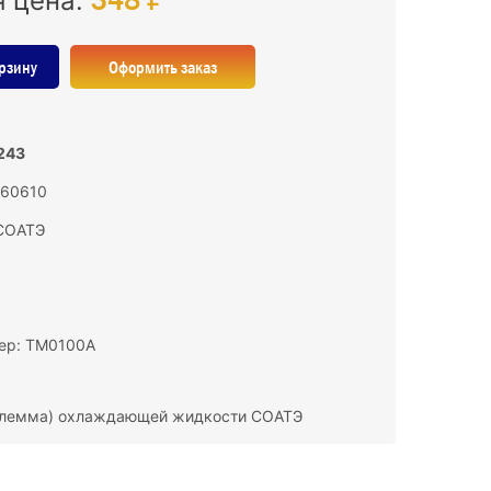
я цена:
рзину
Оформить заказ
243
160610
СОАТЭ
ер: ТМ0100А
клемма) охлаждающей жидкости СОАТЭ