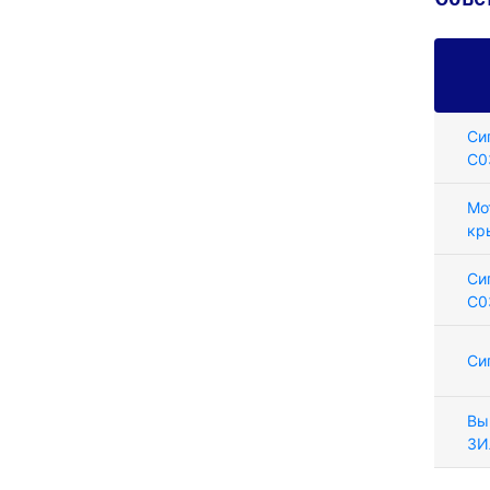
Си
С0
Мо
кр
Си
С0
Си
Вы
ЗИ