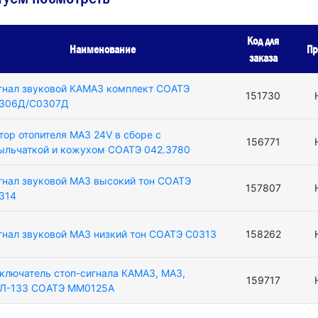
Код для
Наименование
Пр
заказа
гнал звуковой КАМАЗ комплект СОАТЭ
151730
306Д/С0307Д
тор отопителя МАЗ 24V в сборе с
156771
ыльчаткой и кожухом СОАТЭ 042.3780
гнал звуковой МАЗ высокий тон СОАТЭ
157807
314
гнал звуковой МАЗ низкий тон СОАТЭ С0313
158262
ключатель стоп-сигнала КАМАЗ, МАЗ,
159717
Л-133 СОАТЭ ММ0125А