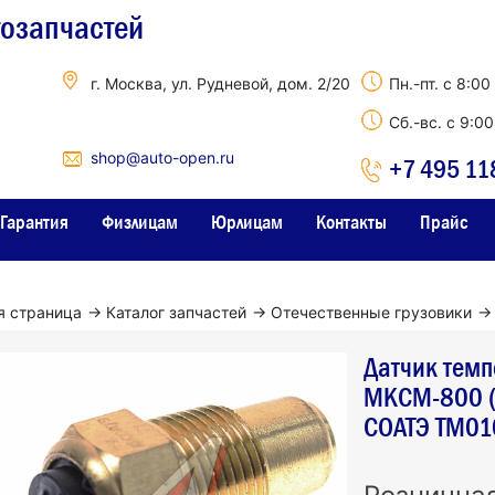
тозапчастей
г. Москва, ул. Рудневой, дом. 2/20
Пн.-пт. с 8:00
Сб.-вс. с 9:0
shop@auto-open.ru
+7 495 11
Гарантия
Физлицам
Юрлицам
Контакты
Прайс
я страница
→
Каталог запчастей
→
Отечественные грузовики
→
Датчик тем
МКСМ-800 (
СОАТЭ ТМ01