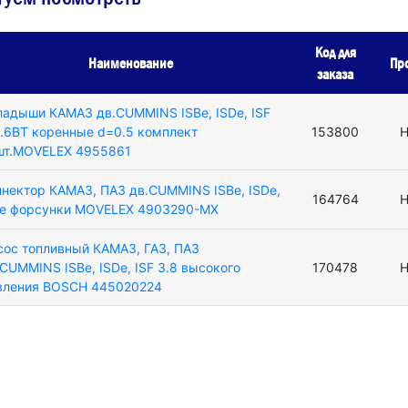
Код для
Наименование
Пр
заказа
ладыши КАМАЗ дв.CUMMINS ISBe, ISDe, ISF
8.6BT коренные d=0.5 комплект
153800
Н
шт.MOVELEX 4955861
ннектор КАМАЗ, ПАЗ дв.CUMMINS ISBe, ISDe,
164764
Н
Le форсунки MOVELEX 4903290-MX
сос топливный КАМАЗ, ГАЗ, ПАЗ
CUMMINS ISBe, ISDe, ISF 3.8 высокого
170478
Н
вления BOSCH 445020224