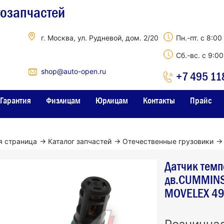
тозапчастей
г. Москва, ул. Рудневой, дом. 2/20
Пн.-пт. с 8:00
Сб.-вс. с 9:0
shop@auto-open.ru
+7 495 11
Гарантия
Физлицам
Юрлицам
Контакты
Прайс
я страница
→
Каталог запчастей
→
Отечественные грузовики
→
Датчик темп
дв.CUMMINS 
MOVELEX 4