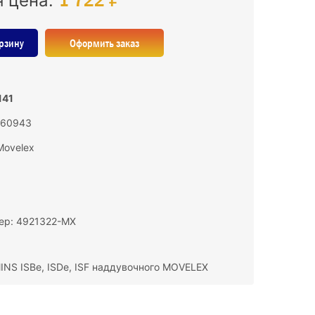
я цена:
рзину
Оформить заказ
141
 160943
Movelex
ер: 4921322-MX
NS ISBe, ISDe, ISF наддувочного MOVELEX