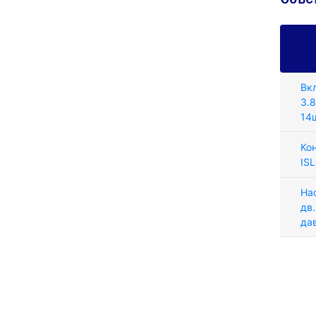
Вк
3.
14
Ко
IS
На
дв.
да