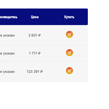
оизводитель
Цена
Купить
е указан
2 601 ₽
е указан
1 717 ₽
е указан
123 291 ₽