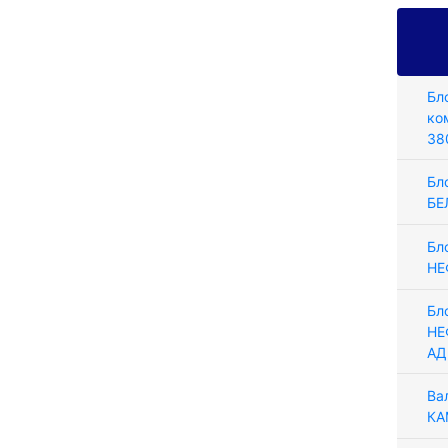
Бл
ко
38
Бл
БЕ
Бл
НЕ
Бл
НЕ
АД
Ва
КА