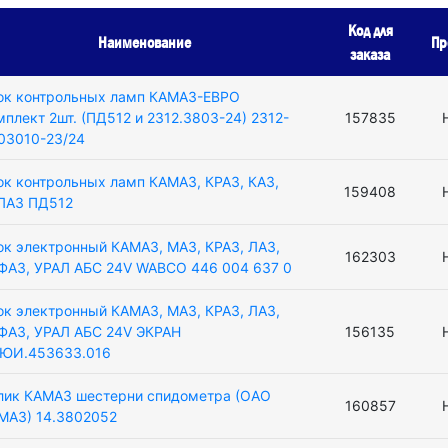
Код для
Наименование
Пр
заказа
ок контрольных ламп КАМАЗ-ЕВРО
мплект 2шт. (ПД512 и 2312.3803-24) 2312-
157835
03010-23/24
ок контрольных ламп КАМАЗ, КРАЗ, КАЗ,
159408
ЛАЗ ПД512
ок электронный КАМАЗ, МАЗ, КРАЗ, ЛАЗ,
162303
ФАЗ, УРАЛ АБС 24V WABCO 446 004 637 0
ок электронный КАМАЗ, МАЗ, КРАЗ, ЛАЗ,
ФАЗ, УРАЛ АБС 24V ЭКРАН
156135
ЮИ.453633.016
лик КАМАЗ шестерни спидометра (ОАО
160857
МАЗ) 14.3802052