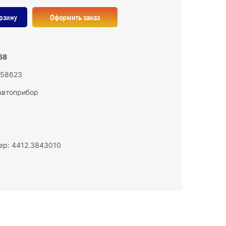
рзину
Оформить заказ
68
158623
Автоприбор
ер: 4412.3843010