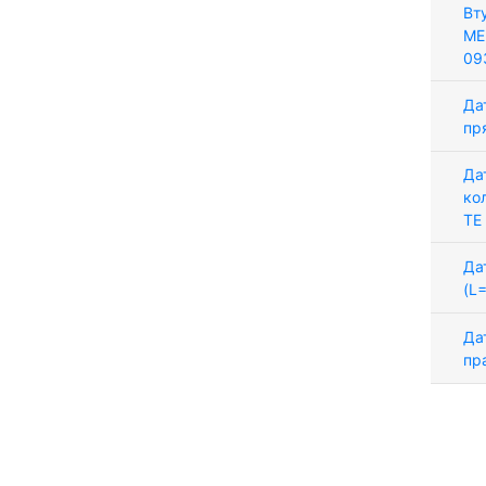
Вт
ME
09
Да
пр
Да
ко
TE
Да
(L
Да
пр