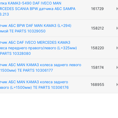
улка КАМАЗ-5490 DAF IVECO MAN
RCEDES SCANIA BPW датчика АБС SAMPA
161729
3.213
тчик АБС BPW DAF MAN КАМАЗ (L=294)
158212
ямой TE PARTS 10329050
тчик АБС DAF IVECO MERCEDES КАМАЗ
леса переднего правого/левого (L=325мм)
158220
 PARTS 10328080
тчик АБС MAN КАМАЗ колеса заднего левого
158174
=1500мм) TE PARTS 10306177
тчик АБС MAN КАМАЗ колеса заднего
168955
авого (L=1500мм) TE PARTS 10306176