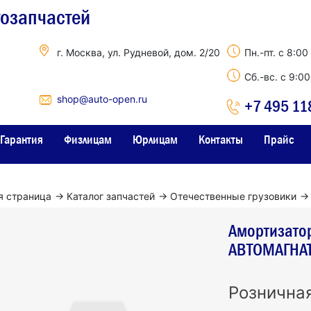
тозапчастей
г. Москва, ул. Рудневой, дом. 2/20
Пн.-пт. с 8:00
Сб.-вс. с 9:0
shop@auto-open.ru
+7 495 11
Гарантия
Физлицам
Юрлицам
Контакты
Прайс
я страница
→
Каталог запчастей
→
Отечественные грузовики
→
Амортизато
АВТОМАГНАТ
Рознична