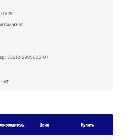
171329
Автомагнат
ер: 53212-2905006-01
ГНАТ
роизводитель
Цена
Купить