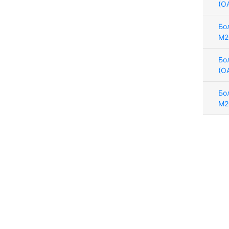
(О
Бо
М2
Бо
(О
Бо
М2