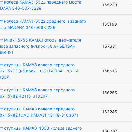
лт колеса КАМАЗ-6522 переднего моста
155220
DARA 340-007-5238
лт колеса КАМАЗ-6522 среднего и заднего
155160
ста MADARA 340-006-5238
лт М18х1.5х55 КАМАЗ опоры держателя
леса запасного (кл.проч. 8.8) БЕЛЗАН
157681
984421
лт ступицы КАМАЗ колеса переднего
0х1.5х72 (кл.проч. 10.9) БЕЛЗАН 43114-
156618
03071
лт ступицы КАМАЗ колеса переднего
156255
0х1.5х82 43118-3103071
лт ступицы КАМАЗ колеса переднего
163245
0х1.5х82 (ОАО КАМАЗ) 43118-3103071
лт ступицы КАМАЗ-4308 колеса заднего
156037