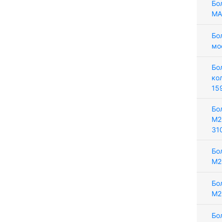
Бо
MA
Бо
мо
Бо
ко
15
Бо
М2
31
Бо
М2
Бо
М2
Бо