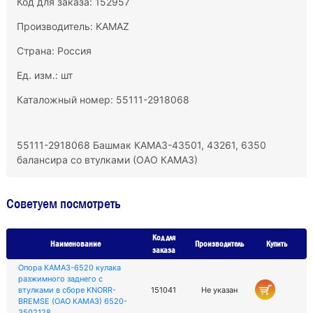
Код для заказа: 152957
Производитель:
KAMAZ
Страна: Россия
Ед. изм.: шт
Каталожный номер: 55111-2918068
55111-2918068 Башмак КАМАЗ-43501, 43261, 6350
балансира со втулками (ОАО КАМАЗ)
Советуем посмотреть
Код для
Наименование
Производитель
Купить
заказа
Опора КАМАЗ-6520 кулака
разжимного заднего с
втулками в сборе KNORR-
151041
Не указан
BREMSE (ОАО КАМАЗ) 6520-
3502128