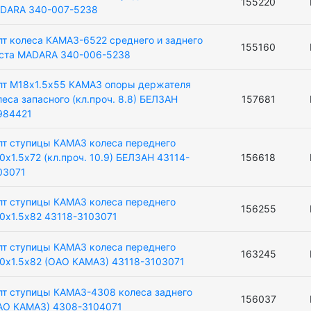
155220
DARA 340-007-5238
лт колеса КАМАЗ-6522 среднего и заднего
155160
ста MADARA 340-006-5238
лт М18х1.5х55 КАМАЗ опоры держателя
леса запасного (кл.проч. 8.8) БЕЛЗАН
157681
984421
лт ступицы КАМАЗ колеса переднего
0х1.5х72 (кл.проч. 10.9) БЕЛЗАН 43114-
156618
03071
лт ступицы КАМАЗ колеса переднего
156255
0х1.5х82 43118-3103071
лт ступицы КАМАЗ колеса переднего
163245
0х1.5х82 (ОАО КАМАЗ) 43118-3103071
лт ступицы КАМАЗ-4308 колеса заднего
156037
АО КАМАЗ) 4308-3104071