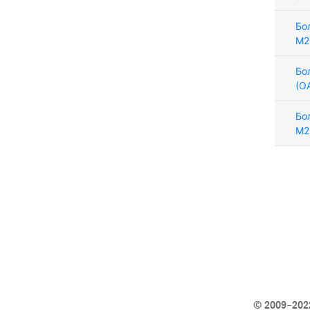
Бо
М2
Бо
(О
Бо
М2
© 2009–2022