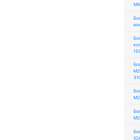
MA
Бо
мо
Бо
ко
15
Бо
М2
31
Бо
М2
Бо
М2
Бо
(О