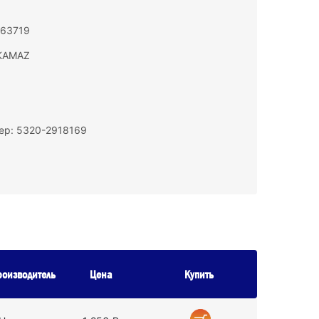
163719
KAMAZ
ер: 5320-2918169
роизводитель
Цена
Купить