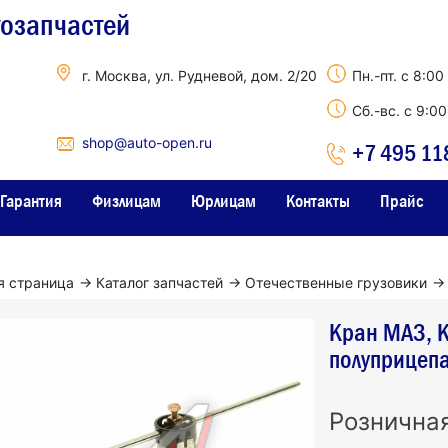
тозапчастей
г. Москва, ул. Рудневой, дом. 2/20
Пн.-пт. с 8:00
Сб.-вс. с 9:0
shop@auto-open.ru
+7 495 11
Гарантия
Физлицам
Юрлицам
Контакты
Прайс
я страница
→
Каталог запчастей
→
Отечественные грузовики
→
Кран МАЗ, 
полуприцеп
Рознична