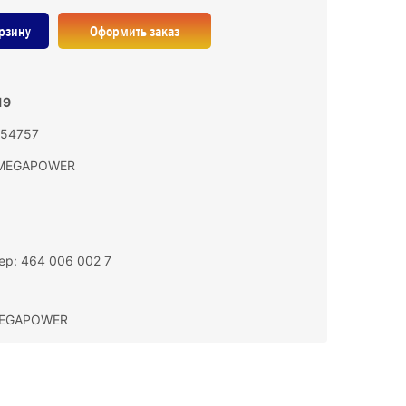
рзину
Оформить заказ
19
154757
MEGAPOWER
р: 464 006 002 7
 MEGAPOWER