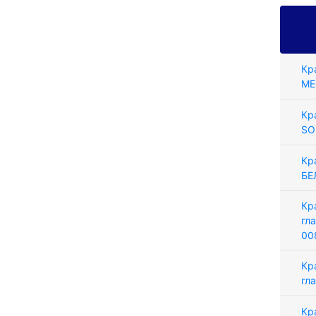
Кр
ME
Кр
SO
Кр
БЕ
Кр
гл
00
Кр
гл
Кр