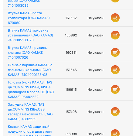
сборе (ОАО КАМАЗ)
740.1003035
Втулка КАМАЗ болта
коллектора (ОАО КАМАЗ)
161532
Не указан
870860
Втулка КАМАЗ маховика
установочная (ОАО КАМАЗ)
155892
Не указан
740.1005133-20
Втулка КАМАЗ пружины
клапана (ОАО КАМАЗ)
160811
Не указан
740.1007026
Гильза с поршнем КАМАЗ с
пальцем и кольцами (ОАО
151546
Не указан
КАМАЗ) 740.1000128-08
Головка блока КАМАЗ, ПАЗ
дв.CUMMINS 6ISBe, 6ISDe
166915
Не указан
цилиндров в сборе OE (ОАО
КАМАЗ) R5482222
Заглушка КАМАЗ, ПАЗ
дв.CUMMINS ISBe.QSB.
157408
Не указан
картера маховика OE (ОАО
КАМАЗ) 4892239
Колпак КАМАЗ защитный
подушки опоры двигателя
158999
Не указан