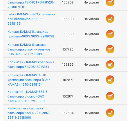
балансира ТЕХНОТРОН 6520-
155808
Не указан
2918074-01
Гайка КАМАЗ-ЕВРО крепления
оси балансира 53205-
153899
Не указан
2918169
Кольцо КАМАЗ балансира
158660
Не указан
прицепа-9693 9693-2918098
Кольцо КАМАЗ башмака
балансира уплотнительное
157785
Не указан
ROSTAR 5320-2918180
Кронштейн КАМАЗ крепления
152953
Не указан
балансира 53205-2918154
Кронштейн КАМАЗ-4310
крепления балансира (ОАО
152871
Не указан
КАМАЗ) 4310-2918154
Кронштейн КАМАЗ-65115
балансира с осью (ОАО
152677
Не указан
КАМАЗ) 65115-2918050
Ремкомплект башмака
балансира КАМАЗ (9 наим.)
152534
Не указан
55111-2918000