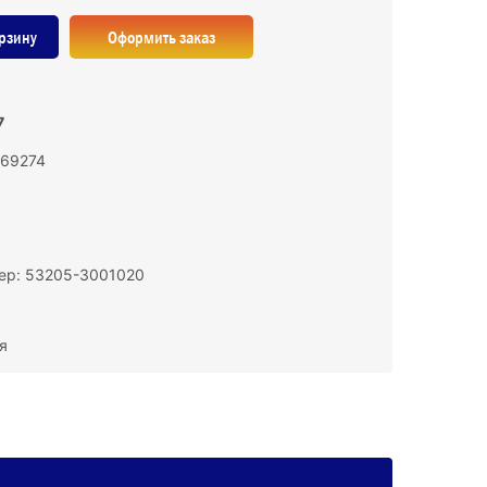
рзину
Оформить заказ
7
169274
ер: 53205-3001020
я