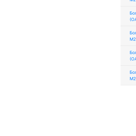
Бо
(О
Бо
М2
Бо
(О
Бо
М2