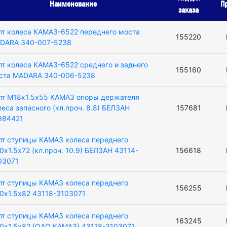
Наименование
П
заказа
лт колеса КАМАЗ-6522 переднего моста
155220
DARA 340-007-5238
лт колеса КАМАЗ-6522 среднего и заднего
155160
ста MADARA 340-006-5238
лт М18х1.5х55 КАМАЗ опоры держателя
леса запасного (кл.проч. 8.8) БЕЛЗАН
157681
984421
лт ступицы КАМАЗ колеса переднего
0х1.5х72 (кл.проч. 10.9) БЕЛЗАН 43114-
156618
03071
лт ступицы КАМАЗ колеса переднего
156255
0х1.5х82 43118-3103071
лт ступицы КАМАЗ колеса переднего
163245
0х1.5х82 (ОАО КАМАЗ) 43118-3103071