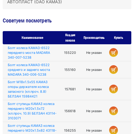
АВТОПЛАСТ (ОАО КАМАЗ)
Советуем посмотреть
Код для
Наименование
Производитель
Купить
заказа
Болт колеса КАМАЗ-6522
переднего моста MADARA
155220
Не указан
340-007-5238
Болт колеса КАМАЗ-6522
среднего и заднего моста
155160
Не указан
MADARA 340-006-5238
Болт М18х1.5х55 КАМАЗ
опоры держателя колеса
157681
Не указан
запасного (кл.проч. 8.8)
БЕЛЗАН 15984421
Болт ступицы КАМАЗ колеса
переднего М20х1.5х72
156618
Не указан
(кл.проч. 10.9) БЕЛЗАН 43114-
3103071
Болт ступицы КАМАЗ колеса
переднего М20х1.5х82 43118-
156255
Не указан