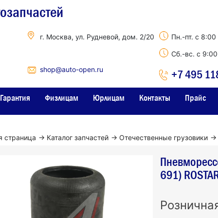
тозапчастей
г. Москва, ул. Рудневой, дом. 2/20
Пн.-пт. с 8:00
Сб.-вс. с 9:0
shop@auto-open.ru
+7 495 11
Гарантия
Физлицам
Юрлицам
Контакты
Прайс
я страница
→
Каталог запчастей
→
Отечественные грузовики
→
Пневморессо
691) ROSTA
Рознична