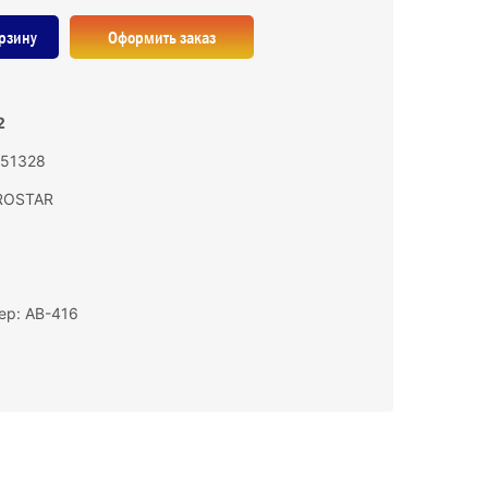
рзину
Оформить заказ
2
151328
ROSTAR
ер: АВ-416