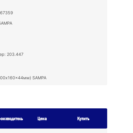
167359
SAMPA
р: 203.447
(100x160x44мм) SAMPA
оизводитель
Цена
Купить