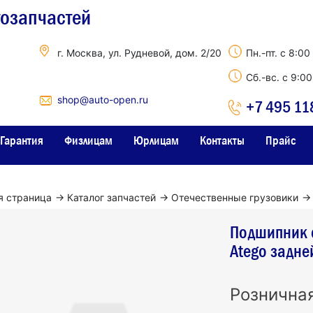
тозапчастей
г. Москва, ул. Рудневой, дом. 2/20
Пн.-пт. с 8:00
Сб.-вс. с 9:0
shop@auto-open.ru
+7 495 11
Гарантия
Физлицам
Юрлицам
Контакты
Прайс
я страница
→
Каталог запчастей
→
Отечественные грузовики
→
Подшипник 
Atego задн
Рознична