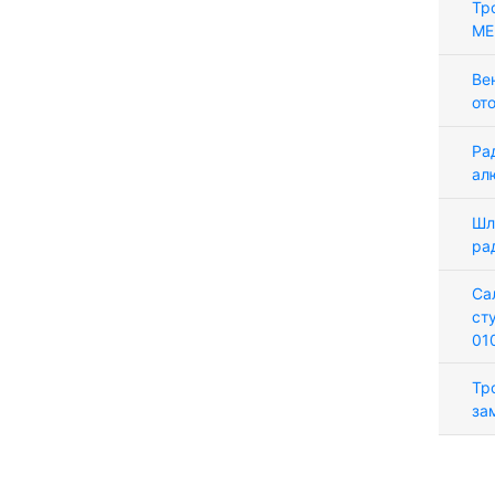
Тр
ME
Ве
от
Ра
ал
Шл
ра
Са
ст
01
Тр
за