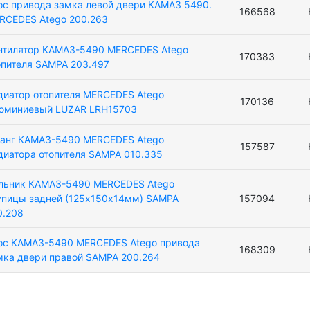
ос привода замка левой двери КАМАЗ 5490.
166568
RCEDES Atego 200.263
нтилятор КАМАЗ-5490 MERCEDES Atego
170383
опителя SAMPA 203.497
диатор отопителя MERCEDES Atego
170136
юминиевый LUZAR LRH15703
анг КАМАЗ-5490 MERCEDES Atego
157587
диатора отопителя SAMPA 010.335
льник КАМАЗ-5490 MERCEDES Atego
упицы задней (125х150х14мм) SAMPA
157094
0.208
ос КАМАЗ-5490 MERCEDES Atego привода
168309
мка двери правой SAMPA 200.264