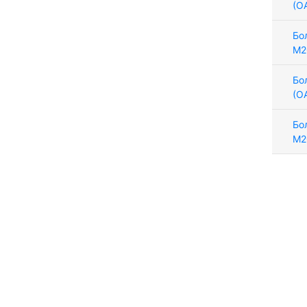
(О
Бо
М2
Бо
(О
Бо
М2