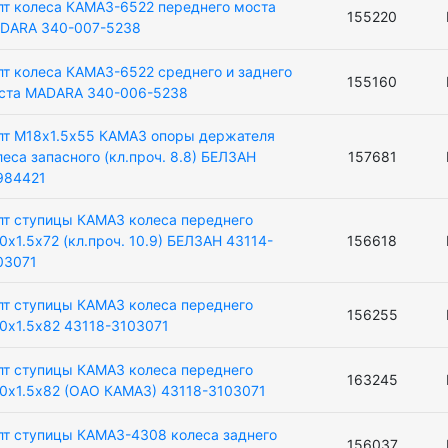
лт колеса КАМАЗ-6522 переднего моста
155220
DARA 340-007-5238
лт колеса КАМАЗ-6522 среднего и заднего
155160
ста MADARA 340-006-5238
лт М18х1.5х55 КАМАЗ опоры держателя
леса запасного (кл.проч. 8.8) БЕЛЗАН
157681
984421
лт ступицы КАМАЗ колеса переднего
0х1.5х72 (кл.проч. 10.9) БЕЛЗАН 43114-
156618
03071
лт ступицы КАМАЗ колеса переднего
156255
0х1.5х82 43118-3103071
лт ступицы КАМАЗ колеса переднего
163245
0х1.5х82 (ОАО КАМАЗ) 43118-3103071
лт ступицы КАМАЗ-4308 колеса заднего
156037