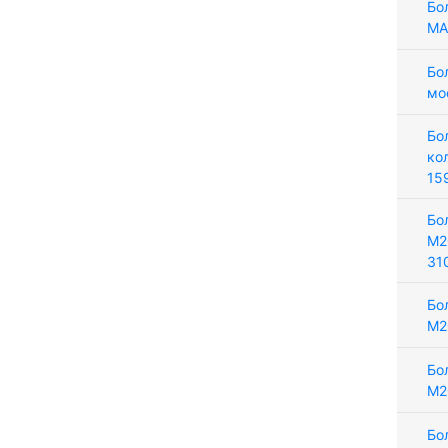
Бо
MA
Бо
мо
Бо
ко
15
Бо
М2
31
Бо
М2
Бо
М2
Бо