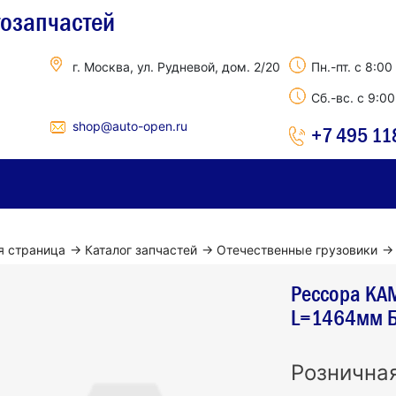
тозапчастей
г. Москва, ул. Рудневой, дом. 2/20
Пн.-пт. с 8:00
Сб.-вс. с 9:0
shop@auto-open.ru
+7 495 11
я страница
→
Каталог запчастей
→
Отечественные грузовики
→
Рессора КАМ
L=1464мм 
Рознична