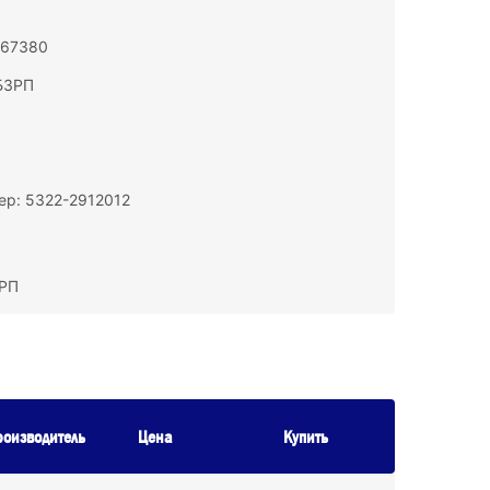
167380
БЗРП
р: 5322-2912012
ЗРП
роизводитель
Цена
Купить