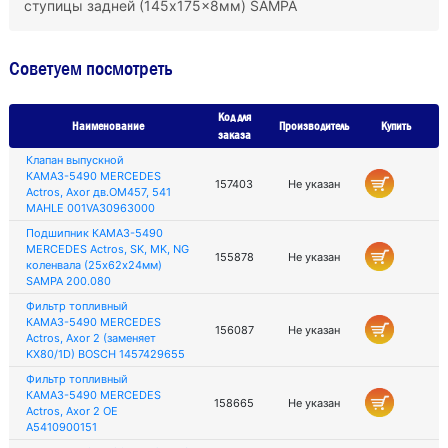
ступицы задней (145x175x8мм) SAMPA
Советуем посмотреть
Код для
Наименование
Производитель
Купить
заказа
Клапан выпускной
КАМАЗ-5490 MERCEDES
157403
Не указан
Actros, Axor дв.OM457, 541
MAHLE 001VA30963000
Подшипник КАМАЗ-5490
MERCEDES Actros, SK, MK, NG
155878
Не указан
коленвала (25х62х24мм)
SAMPA 200.080
Фильтр топливный
КАМАЗ-5490 MERCEDES
156087
Не указан
Actros, Axor 2 (заменяет
KX80/1D) BOSCH 1457429655
Фильтр топливный
КАМАЗ-5490 MERCEDES
158665
Не указан
Actros, Axor 2 OE
A5410900151