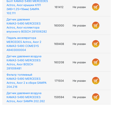
Болт КАМАЗ-5490 MERCEDES
Actros, Axor крышки КПП
161412
Не указан
(M8x1.25x16мм) SAMPA
102.111
Датчик давления
КАМАЗ-5490 MERCEDES
160000
Не указан
Actros, Axor коллектора
впускного BOSCH 281006282
Педаль акселератора
MERCEDES Actros, Axor 2
169408
Не указан
КАМАЗ-5490 COMESYS
A9403000004
Датчик давления воздуха
КАМАЗ-5490 MERCEDES
160208
Не указан
Actros, Axor BOSCH
281006481
Фильтр топливный
КАМАЗ-5490 MERCEDES
171504
Не указан
Actros, Axor 2 в сборе SAMPA
204.216
Датчик давления воздуха
КАМАЗ-5490 MERСEDES
159594
Не указан
Actros, Axor SAMPA 202.262