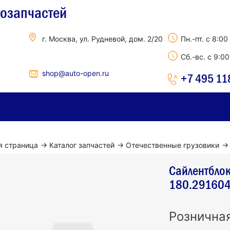
тозапчастей
г. Москва, ул. Рудневой, дом. 2/20
Пн.-пт. с 8:00
Сб.-вс. с 9:0
shop@auto-open.ru
+7 495 11
я страница
→
Каталог запчастей
→
Отечественные грузовики
→
Сайлентбло
180.29160
Рознична