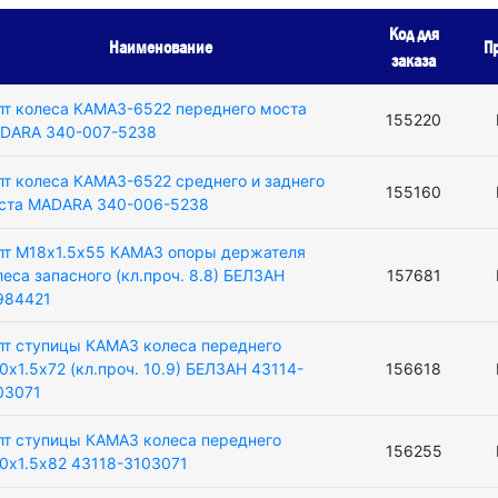
Код для
Наименование
П
заказа
лт колеса КАМАЗ-6522 переднего моста
155220
DARA 340-007-5238
лт колеса КАМАЗ-6522 среднего и заднего
155160
ста MADARA 340-006-5238
лт М18х1.5х55 КАМАЗ опоры держателя
леса запасного (кл.проч. 8.8) БЕЛЗАН
157681
984421
лт ступицы КАМАЗ колеса переднего
0х1.5х72 (кл.проч. 10.9) БЕЛЗАН 43114-
156618
03071
лт ступицы КАМАЗ колеса переднего
156255
0х1.5х82 43118-3103071