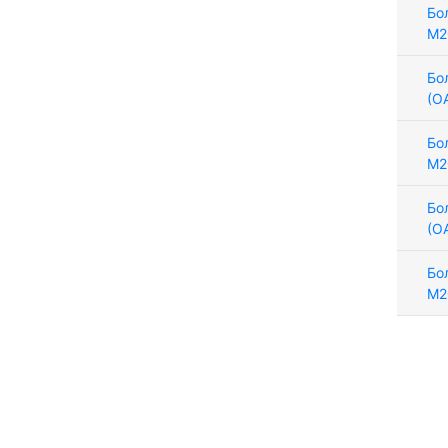
Бо
М2
Бо
(О
Бо
М2
Бо
(О
Бо
М2