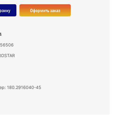
рзину
Оформить заказ
4
 156506
ROSTAR
ер: 180.2916040-45