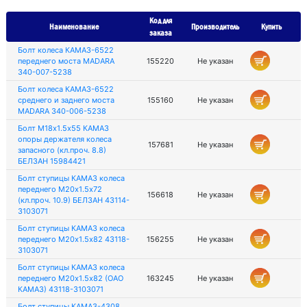
Код для
Наименование
Производитель
Купить
заказа
Болт колеса КАМАЗ-6522
переднего моста MADARA
155220
Не указан
340-007-5238
Болт колеса КАМАЗ-6522
среднего и заднего моста
155160
Не указан
MADARA 340-006-5238
Болт М18х1.5х55 КАМАЗ
опоры держателя колеса
157681
Не указан
запасного (кл.проч. 8.8)
БЕЛЗАН 15984421
Болт ступицы КАМАЗ колеса
переднего М20х1.5х72
156618
Не указан
(кл.проч. 10.9) БЕЛЗАН 43114-
3103071
Болт ступицы КАМАЗ колеса
переднего М20х1.5х82 43118-
156255
Не указан
3103071
Болт ступицы КАМАЗ колеса
переднего М20х1.5х82 (ОАО
163245
Не указан
КАМАЗ) 43118-3103071
Болт ступицы КАМАЗ-4308